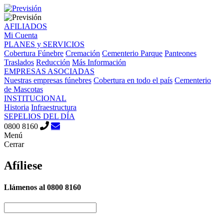
AFILIADOS
Mi Cuenta
PLANES y SERVICIOS
Cobertura Fúnebre
Cremación
Cementerio Parque
Panteones
Traslados
Reducción
Más Información
EMPRESAS ASOCIADAS
Nuestras empresas fúnebres
Cobertura en todo el país
Cementerio
de Mascotas
INSTITUCIONAL
Historia
Infraestructura
SEPELIOS DEL DÍA
0800 8160
Menú
Cerrar
Afíliese
Llámenos al
0800 8160