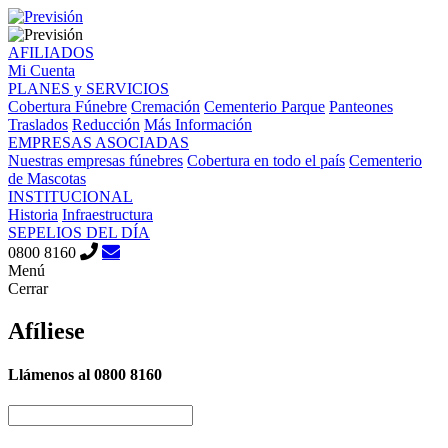
AFILIADOS
Mi Cuenta
PLANES y SERVICIOS
Cobertura Fúnebre
Cremación
Cementerio Parque
Panteones
Traslados
Reducción
Más Información
EMPRESAS ASOCIADAS
Nuestras empresas fúnebres
Cobertura en todo el país
Cementerio
de Mascotas
INSTITUCIONAL
Historia
Infraestructura
SEPELIOS DEL DÍA
0800 8160
Menú
Cerrar
Afíliese
Llámenos al
0800 8160